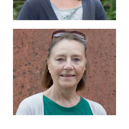
Sabine Burkhardt
Kindergarten Lechauen
Andrea Deuschle
Eurythmie, Freie Religion
@