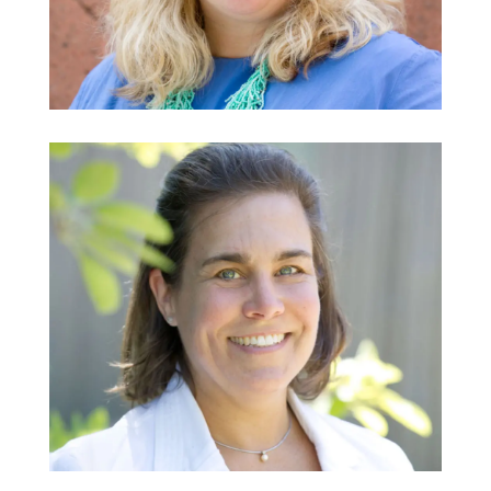
oGTS
@
Verena Kohler
Verwaltung
@