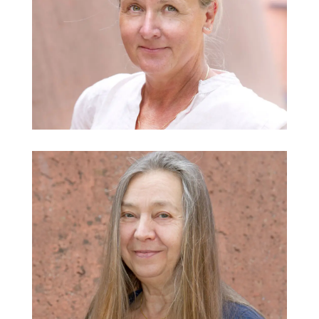
Sanna Bierbaums
Kunsttherapie, Konfliktanlaufstelle
@
Margita Binder
oGTS