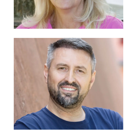
Kindergarten Hammerschmiede
@
Fidan Hoti
Hausmeister
@