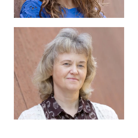
@
Inna Auerswald
Musik
@