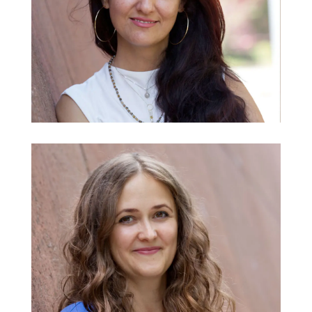
Somaye Akbari
Englisch, EWG
@
Enisa Alibasic
English