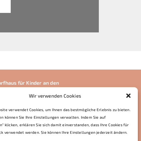
rfhaus für Kinder an den
uen
Wir verwenden Cookies
Chelpin-Str. 23
 Augsburg
ite verwendet Cookies, um Ihnen das bestmögliche Erlebnis zu bieten.
n:
+49 821 722228
n können Sie Ihre Einstellungen verwalten. Indem Sie auf
l:
lechauen@waldorf-augsburg.de
n“ klicken, erklären Sie sich damit einverstanden, dass Ihre Cookies für
k verwendet werden. Sie können Ihre Einstellungen jederzeit ändern.