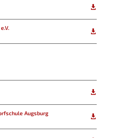

e.V.


dorfschule Augsburg
