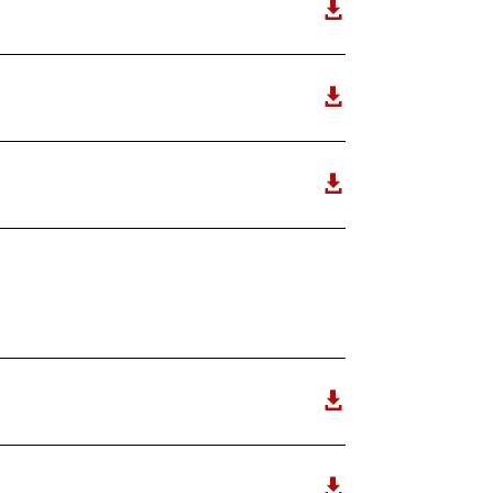




