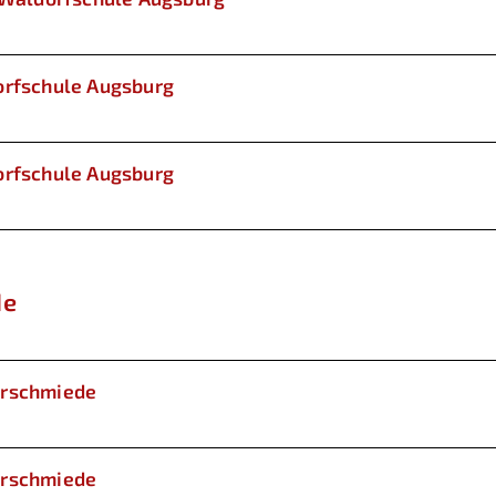
orfschule Augsburg
orfschule Augsburg
de
erschmiede
erschmiede