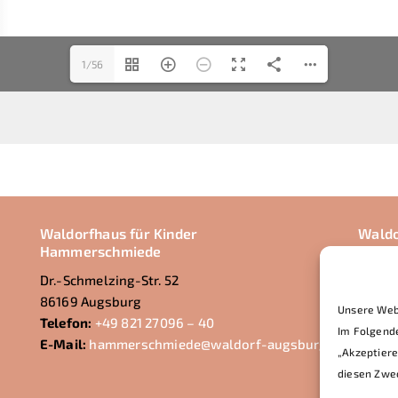
1/56
Waldorfhaus für Kinder
Waldo
Hammerschmiede
Lecha
Dr.-Schmelzing-Str. 52
Euler-
86169 Augsburg
86165
Unsere Webs
Telefon:
+49 821 27096 – 40
Telefo
Im Folgende
E-Mail:
hammerschmiede@waldorf-augsburg.de
E-Mai
„Akzeptiere
diesen Zwec