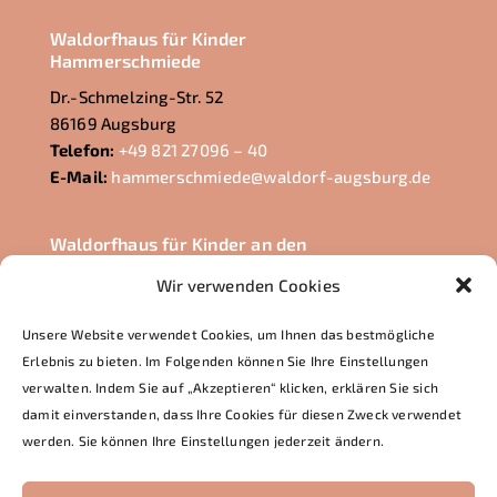
Waldorfhaus für Kinder
Hammerschmiede
Dr.-Schmelzing-Str. 52
86169 Augsburg
Telefon:
+49 821 27096 – 40
E-Mail:
hammerschmiede@waldorf-augsburg.de
Waldorfhaus für Kinder an den
Lechauen
Wir verwenden Cookies
Euler-Chelpin-Str. 23
86165 Augsburg
Unsere Website verwendet Cookies, um Ihnen das bestmögliche
Telefon:
+49 821 722228
Erlebnis zu bieten. Im Folgenden können Sie Ihre Einstellungen
E-Mail:
lechauen@waldorf-augsburg.de
verwalten. Indem Sie auf „Akzeptieren“ klicken, erklären Sie sich
damit einverstanden, dass Ihre Cookies für diesen Zweck verwendet
werden. Sie können Ihre Einstellungen jederzeit ändern.