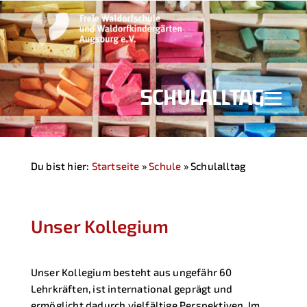
SCHULALLTAG
Du bist hier:
Startseite
»
Schule
»
Schulalltag
Unser Kollegium
Unser Kollegium besteht aus ungefähr 60
Lehrkräften, ist international geprägt und
ermöglicht dadurch vielfältige Perspektiven. Im