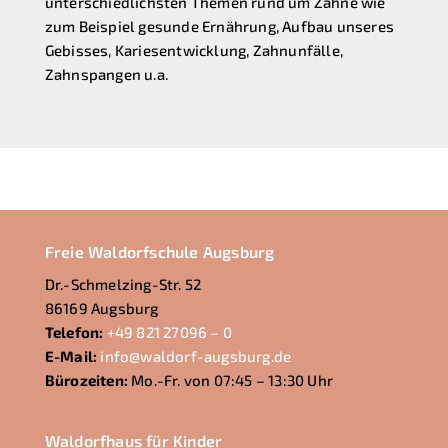
unterschiedlichsten Themen rund um Zähne wie
zum Beispiel gesunde Ernährung, Aufbau unseres
Gebisses, Kariesentwicklung, Zahnunfälle,
Zahnspangen u.a.
Freie Waldorfschule Augsburg
Dr.-Schmelzing-Str. 52
86169 Augsburg
Telefon:
+49 821 27096 – 0
E-Mail:
info@waldorf-augsburg.de
Bürozeiten:
Mo.-Fr. von 07:45 – 13:30 Uhr
Waldorfhaus für Kinder