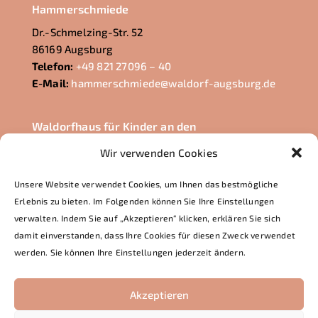
Hammerschmiede
Dr.-Schmelzing-Str. 52
86169 Augsburg
Telefon:
+49 821 27096 – 40
E-Mail:
hammerschmiede@waldorf-augsburg.de
Waldorfhaus für Kinder an den
Lechauen
Wir verwenden Cookies
Euler-Chelpin-Str. 23
86165 Augsburg
Unsere Website verwendet Cookies, um Ihnen das bestmögliche
Telefon:
+49 821 722228
Erlebnis zu bieten. Im Folgenden können Sie Ihre Einstellungen
E-Mail:
lechauen@waldorf-augsburg.de
verwalten. Indem Sie auf „Akzeptieren“ klicken, erklären Sie sich
damit einverstanden, dass Ihre Cookies für diesen Zweck verwendet
werden. Sie können Ihre Einstellungen jederzeit ändern.
Akzeptieren
© 2026 Freie Waldorfschule und