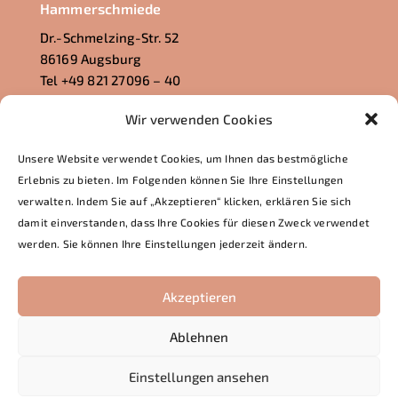
Hammerschmiede
Dr.-Schmelzing-Str. 52
86169 Augsburg
Tel +49 821 27096 – 40
hammerschmiede@waldorf-augsburg.de
Wir verwenden Cookies
Waldorfhaus für Kinder
an den Lechauen
Unsere Website verwendet Cookies, um Ihnen das bestmögliche
Euler-Chelpin-Str. 23
Erlebnis zu bieten. Im Folgenden können Sie Ihre Einstellungen
86165 Augsburg
verwalten. Indem Sie auf „Akzeptieren“ klicken, erklären Sie sich
Tel +49 821 722228
damit einverstanden, dass Ihre Cookies für diesen Zweck verwendet
lechauen@waldorf-augsburg.de
werden. Sie können Ihre Einstellungen jederzeit ändern.
Akzeptieren
© 2026 Freie Waldorfschule und
Waldorfkindergärten Augsburg e.V. ·
Impressum
·
Ablehnen
Datenschutz
Einstellungen ansehen