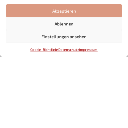
Akzeptieren
Ablehnen
Einstellungen ansehen
Cookie-Richtlinie
Datenschutz
Impressum
Spende an das Waldorfhaus für
Kinder
Das Waldorfhaus für Kinder erhielt von der Firma
baufi24 eine großzügige Spende über 500 Euro, die
stellvertretend durch unseren Kindergartenpapa
Andreas Dietrich überrreicht wurde.
mehr lesen